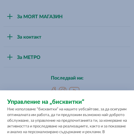
За МОЯТ МАГАЗИН
За нас
За контакт
Стани партньор
Свържи се с нас
За МЕТРО
Магазини
За МЕТРО България
Последвай ни:
Управление на „бисквитки“
Ние използваме “бисквитки” на нашите уебсайтове, за да осигурим
Цените са промоционални максимални в евро и лева и с
оптималната им работа, да ти предложим възможно най-доброто
включен ДДС. Цените са препоръчителни и важат само за
обслужване, за управление на предпочитанията ти, за измерване на
обновените обекти МОЯТ МАГАЗИН, посочени в секция
активността и проследяване на реализациите, както и за показване
"Магазини". Търговците от мрежата МОЯТ МАГАЗИН сами
и анализ на персонализирано съдържание и реклами. В
определят своята продажна цена, която не може да бъде по-