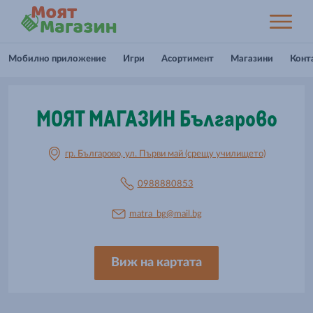
Мобилно приложение
Игри
Асортимент
Магазини
Конт
МОЯТ МАГАЗИН Българово
гр. Българово, ул. Първи май (срещу училището)
0988880853
matra_bg@mail.bg
Виж на картата