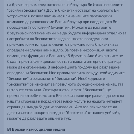
на браузъра, т. е. след затваряне на браузъра Ви (така наречените
"сесийни бисквитки"). Други бисквитки остават на крайното Ви
устройство и позволяват на нас или на нашите партньорски
компании да разпознаваме Вашия браузър при следващото Ви
посещение ("постоянни" бисквитки). Можете да настроите
браузъра си по такъв начин, че да бъдете информирани отделно за
настройката на бисквитките и да решавате поотделно за
приемането им или да изключите приемането на бисквитки за
определени случаи или изцяло. За повече информация, вижте
помощната функция на Вашият уеб браузър. Ако бисквитките не
бъдат приети, функционалността на нашата интернет страница
може да е ограничена. В информацията по-долу ще разгледаме
определени бисквитки.Ние правим разлика между необходимите
"бисквитки" и рекламните "бисквитки". Необходимите
"бисквитки" се изискват за правилното функциониране на нашата
интернет страница. Отхвърлянето на тези "бисквитки" ще
промени потребителското Ви преживяване при разглеждането на
нашата страница и поради това някои услуги на нашата интернет
страница няма да бъдат използваеми. Ако все пак желаете да
деактивирате конкретни видове "бисквитки" от нашия уебсайт,
можете да разгледате опциите тук.
В) Връзки към социални медии