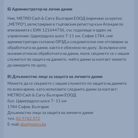
Б) Администратор на лични данни
Ние, METRO Cash & Carry България ЕООД (наричано за кратко
„МЕТРО“), регистрирано в търговския регистър към Агенция по
вписванията с ЕИК 121644736, със седалище и адрес на
управление: Цариградско шосе 7-11 км, София 1784, сме
администратори съгласно ОРЗД и следователно сме отговорни за
обработката на данни, както е обяснено по-долу. За въпроси или
искания относно обработката на данни, моля, свържете се с нашия
служител по защита на данните, чийто данни за контакт можете
да намерите по-долу.
В) Длъжностно лице за защита на личните данни
Можете да се свържете с нашия служител по защита на данните
по всяко време, като използвате следните данни за контакт:
METRO Cash & Carry България ЕООД
бул. Цариградско шосе 7- 11 км
1784 София, България
Длъжностно лице за защита на личните данни
тел.
02 9762 372
E-mail:
dpo@metro.bg