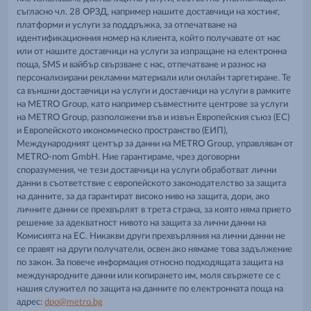
съгласно чл. 28 ОРЗД, например нашите доставчици на хостинг,
платформи и услуги за поддръжка, за отпечатване на
идентификационния номер на клиента, който получавате от нас
или от нашите доставчици на услуги за изпращане на електронна
поща, SMS и вайбър свързване с нас, отпечатване и разнос на
персонализирани рекламни материали или онлайн таргетиране. Те
са външни доставчици на услуги и доставчици на услуги в рамките
на METRO Group, като например съвместните центрове за услуги
на METRO Group, разположени във и извън Европейския съюз (ЕС)
и Европейското икономическо пространство (ЕИП),
Международният център за данни на METRO Group, управляван от
METRO-nom GmbH. Ние гарантираме, чрез договорни
споразумения, че тези доставчици на услуги обработват лични
данни в съответствие с европейското законодателство за защита
на данните, за да гарантират високо ниво на защита, дори, ако
личните данни се прехвърлят в трета страна, за която няма прието
решение за адекватност нивото на защита за лични данни на
Комисията на ЕС. Никакви други прехвърляния на лични данни не
се правят на други получатели, освен ако нямаме това задължение
по закон. За повече информация относно подходящата защита на
международните данни или копирането им, моля свържете се с
нашия служител по защита на данните по електронната поща на
адрес:
dpo@metro.bg