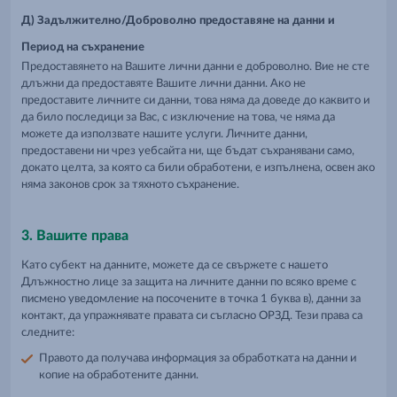
Д) Задължително/Доброволно предоставяне на данни и
Период на съхранение
Предоставянето на Вашите лични данни е доброволно. Вие не сте
длъжни да предоставяте Вашите лични данни. Ако не
предоставите личните си данни, това няма да доведе до каквито и
да било последици за Вас, с изключение на това, че няма да
можете да използвате нашите услуги. Личните данни,
предоставени ни чрез уебсайта ни, ще бъдат съхранявани само,
докато целта, за която са били обработени, е изпълнена, освен ако
няма законов срок за тяхното съхранение.
3. Вашите права
Като субект на данните, можете да се свържете с нашето
Длъжностно лице за защита на личните данни по всяко време с
писмено уведомление на посочените в точка 1 буква в), данни за
контакт, да упражнявате правата си съгласно ОРЗД. Тези права са
следните:
Правото да получава информация за обработката на данни и
копие на обработените данни.