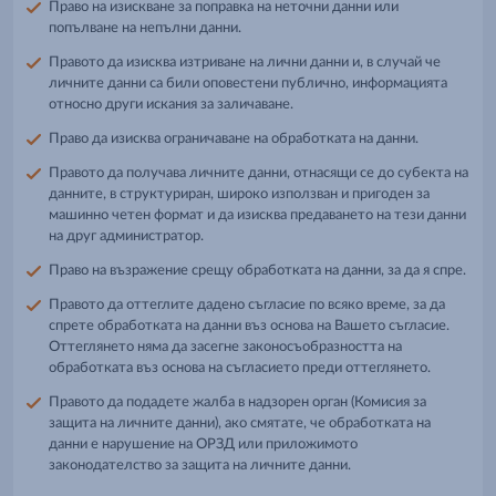
Право на изискване за поправка на неточни данни или
попълване на непълни данни.
Правото да изисква изтриване на лични данни и, в случай че
личните данни са били оповестени публично, информацията
относно други искания за заличаване.
Право да изисква ограничаване на обработката на данни.
Правото да получава личните данни, отнасящи се до субекта на
данните, в структуриран, широко използван и пригоден за
машинно четен формат и да изисква предаването на тези данни
на друг администратор.
Право на възражение срещу обработката на данни, за да я спре.
Правото да оттеглите дадено съгласие по всяко време, за да
спрете обработката на данни въз основа на Вашето съгласие.
Оттеглянето няма да засегне законосъобразността на
обработката въз основа на съгласието преди оттеглянето.
Правото да подадете жалба в надзорен орган (Комисия за
защита на личните данни), ако смятате, че обработката на
данни е нарушение на ОРЗД или приложимото
законодателство за защита на личните данни.