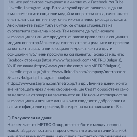
Нашите уебсайтове съдържат и линкове към Facebook, YouTube,
LinkedIn, Instagram и др. В този случай прехвърлянето на данни
към споменатите социални медийни оператори става, само когато
е натиснат съответният бутон на иконата илюстрираща връзката.
Ако кликнете върху такъв бутон, се отваря страницата на
съответната социална мрежа. Там можете да публикувате
информация за нашите продукти съгласно правилата на социалния
медиен оператор.Можете да използвате официалните ни профили
за контакт и в различните социални мрежи, както и други
официални публични профили на компанията. Такива са нашите:
Facebook страница (https://www.facebook.com/METRO.Bulgaria),
YouTube канал (https://www.youtube.com/user/METROBulgaria),
LinkedIn страница (https://www.linkedin.com/company/metro-cash-
&-carry-bulgaria), Instagram профил
(https://www.instagram.com/metro.bg/) и др. Личните данни, които
вие изпращате чрез лично съобщение, ще бъдат обработени само
за целите на отговора на запитването ви. Не носим отговорност за
информацията и личните данни, които споделяте доброволно на
нашите официални профили, без изрично да са поискани от Вас.
Г) Получатели на данни
Ние сме част от METRO Group, която работи в международен
мащаб. За да се постигнат гореспоменатите цели в точки 2.a) и б),
ние използваме доставчици на услуги, съответно упълномощени