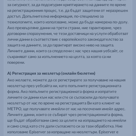
за сигурност, за да подсигурим криптирането на данните по време
на регистрационния процес, т.е. да бъдат защитени от неразрешен
достъп. Допълнителна информация, по-специално за
технологиите, които използваме, може да бъде намерена по-долу.
Ако прехвърляме данни на трети страни, ние гарантираме, чрез
договорни споразумения, че тези доставчици на услуги обработват
лични данни в съответствие с европейското законодателство за
защита на данните, за да гарантират високо ниво на защита.
Личните данни, които са споделени с нас чрез нашия уебсайт, се
съхраняват само за изпълнението на целта, за която са ни
поверени.
A) Регистрация за нюзлетър (онлайн бюлетин)
Ако желаете, можете да се регистрирате за получаване на нашия
нюзлетър през уебсайта ни, като попълните регистрационната
форма. Ако попълните регистрационната форма и изпратите
личните си данни към нас или сте се съгласили да получавате
нюзлетър от нас по време на регистрацията Ви като клиент на
МЕТРО, ще получавате имейли от нас на посочения имейл адрес.
Личните данни, които се събират чрез регистрационната форма,
ще бъдат обработвани само за целите на изпращането на имейли
и само след като сте дали съгласието си за тази обработка. Ние
използваме Episerver за изпращане на нюзлетъри. Episerver е