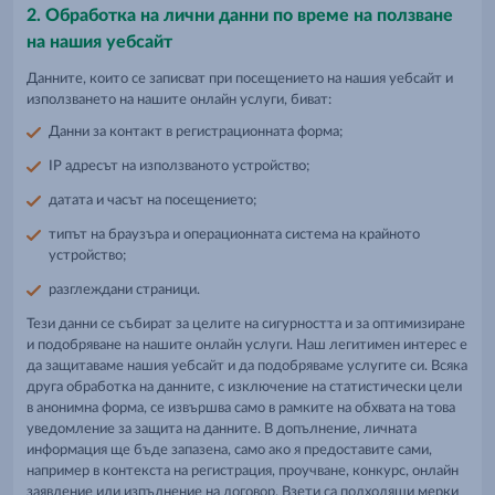
2. Обработка на лични данни по време на ползване
на нашия уебсайт
Данните, които се записват при посещението на нашия уебсайт и
използването на нашите онлайн услуги, биват:
Данни за контакт в регистрационната форма;
IP адресът на използваното устройство;
датата и часът на посещението;
типът на браузъра и операционната система на крайното
устройствo;
разглеждани страници.
Тези данни се събират за целите на сигурността и за оптимизиране
и подобряване на нашите онлайн услуги. Наш легитимен интерес е
да защитаваме нашия уебсайт и да подобряваме услугите си. Всяка
друга обработка на данните, с изключение на статистически цели
в анонимна форма, се извършва само в рамките на обхвата на това
уведомление за защита на данните. В допълнение, личната
информация ще бъде запазена, само ако я предоставите сами,
например в контекста на регистрация, проучване, конкурс, онлайн
заявление или изпълнение на договор. Взети са подходящи мерки