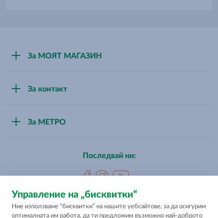
За МОЯТ МАГАЗИН
За нас
За контакт
Стани партньор
Свържи се с нас
За МЕТРО
Магазини
За МЕТРО България
Последвай ни:
Управление на „бисквитки“
Ние използваме “бисквитки” на нашите уебсайтове, за да осигурим
Цените са промоционални максимални в евро и лева и с
оптималната им работа, да ти предложим възможно най-доброто