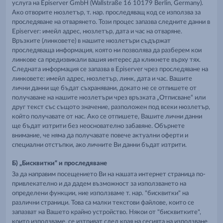
услуга на Episerver GmbH (Wallstraße 16 10179 Berlin, Germany).
Ако отворите нюзлетър, т. нар. проследяващ код се използва за
проследяване на отварянето. Този процес запазва следните данни в
Episerver: имейл адрес, нюзлетър, дата и час на отваряне.
Връзките (линковете) в нашите нюзлетъри съдържат
проследяваща информация, която ни позволява да разберем кои
линкове са предизвикали вашия интерес да кликнете върху тях.
Следната информация се запазва в Episerver чрез проследяване на
линковете: имейл адрес, нюзлетър, линк, дата и час. Вашите
лични данни ще бъдат съхранявани, докато не се отпишете от
получаване на нашите нюзлетъри чрез връзката „Отписване“ или
друг текст със същото значение, разположен под всеки нюзлетър,
който получавате от нас. Ако се отпишете, Вашите лични данни
ще бъдат изтрити без неоснователно забавяне. Обърнете
внимание, че няма да получавате повече актуални оферти и
специални отстъпки, ако личните Ви данни бъдат изтрити.
Б) „Бисквитки“ и проследяване
За да направим посещението Ви на нашата интернет страница по-
привлекателно и да дадем възможност за използването на
определени функции, ние използваме т. нар. "бисквитки" на
различни страници. Това са малки текстови файлове, които се
запазват на Вашето крайно устройство. Някои от "бисквитките",
които използваме, се изтриват след края на сесията на използване