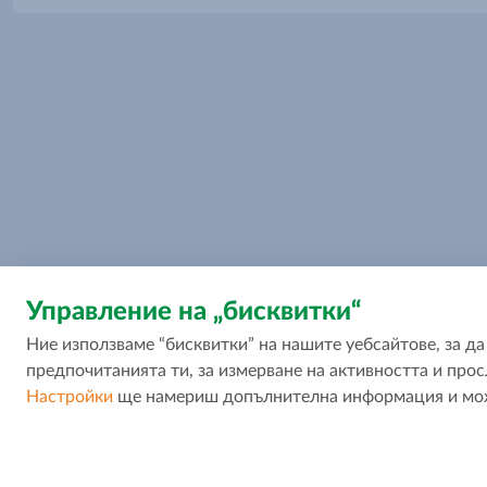
Управление на „бисквитки“
Ние използваме “бисквитки” на нашите уебсайтове, за 
предпочитанията ти, за измерване на активността и прос
Настройки
ще намериш допълнителна информация и може
За МОЯТ МАГАЗИН
За контакт
За нас
Свържи се с