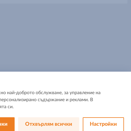
но най-доброто обслужване, за управление на
а персонализирано съдържание и реклами. В
та си.
Последвай ни:
чки
Отхвърлям всички
Настройки