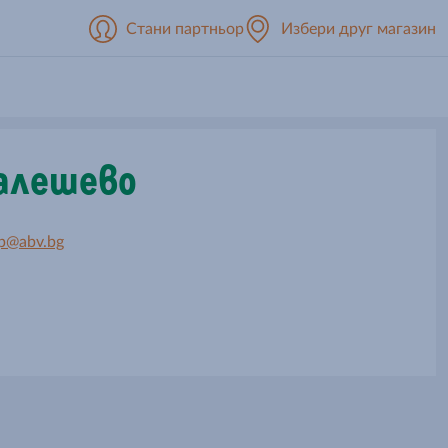
Стани партньор
Избери друг магазин
Малешево
p@abv.bg