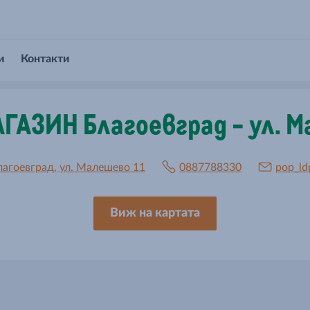
и
Контакти
ГАЗИН Благоевград - ул. 
лагоевград, ул. Малешево 11
0887788330
pop_ld
Виж на картата