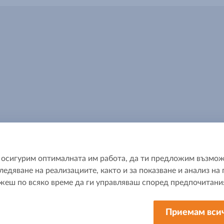
да осигурим оптималната им работа, да ти предложим възмож
ледяване на реализациите, както и за показване и анализ н
ш по всяко време да ги управляваш според предпочитания
За МЕТРО
Приемам вси
 нас
За МЕТРО България