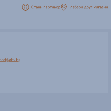
Стани партньор
Избери друг магазин
_ood@abv.bg