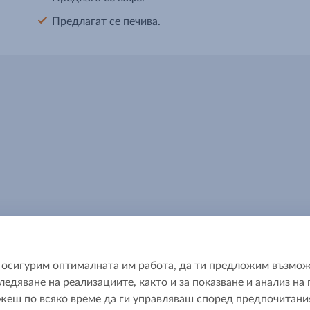
Предлагат се печива.
да осигурим оптималната им работа, да ти предложим възмож
ледяване на реализациите, както и за показване и анализ н
ш по всяко време да ги управляваш според предпочитания