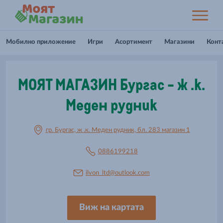
Мобилно приложение
Игри
Асортимент
Магазини
Конт
МОЯТ МАГАЗИН Бургас - ж .к.
Меден рудник
гр. Бургас, ж .к. Меден рудник, бл. 283 магазин 1
0886199218
ilvon_ltd@outlook.com
Виж на картата