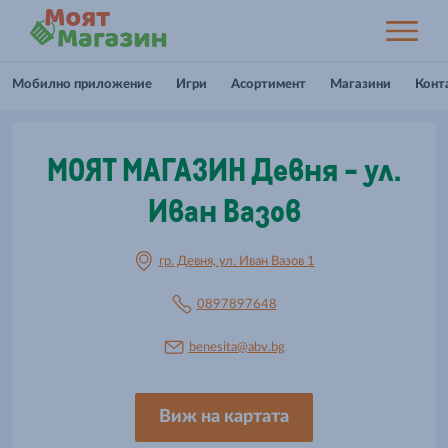
Мобилно приложение
Игри
Асортимент
Магазини
Конт
МОЯТ МАГАЗИН Девня - ул.
Иван Вазов
гр. Девня, ул. Иван Вазов 1
0897897648
benesita@abv.bg
Виж на картата