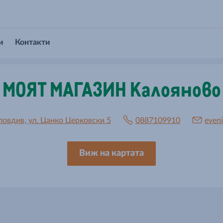
и
Контакти
МОЯТ МАГАЗИН Калояново
ловдив, ул. Цанко Церковски 5
0887109910
even
Виж на картата