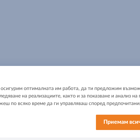
да осигурим оптималната им работа, да ти предложим възмож
ледяване на реализациите, както и за показване и анализ н
ш по всяко време да ги управляваш според предпочитания
За МЕТРО
Приемам вси
 нас
За МЕТРО България