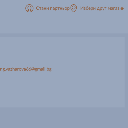
Стани партньор
Избери друг магазин
ing.vazharova66@gmail.bg