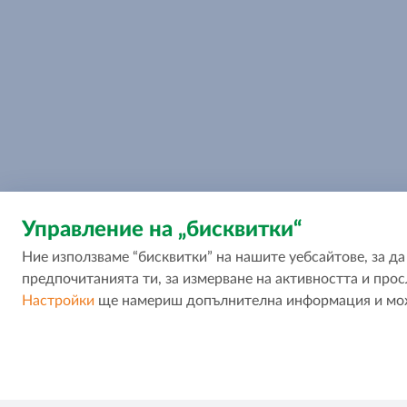
Управление на „бисквитки“
Ние използваме “бисквитки” на нашите уебсайтове, за 
предпочитанията ти, за измерване на активността и прос
Настройки
ще намериш допълнителна информация и може
За МОЯТ МАГАЗИН
За контакт
За нас
Свържи се с
Стани партньор
Магазини