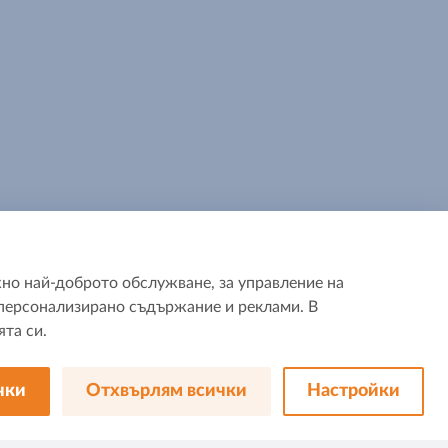
но най-доброто обслужване, за управление на
а персонализирано съдържание и реклами. В
та си.
Последвай ни:
чки
Отхвърлям всички
Настройки