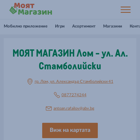
Мобилно приложение
Игри
Асортимент
Магазини
Конт
МОЯТ МАГАЗИН Лом - ул. Ал.
Стамболийски
гр. Лом, ул. Александър Стамболийски 41
0877274244
antoan.rafailov@abv.bg
Виж на картата