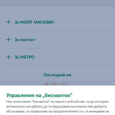
За МОЯТ МАГАЗИН
За нас
За контакт
Стани партньор
Свържи се с нас
За МЕТРО
Магазини
За МЕТРО България
Последвай ни:
Управление на „бисквитки“
Ние използваме “бисквитки” на нашите уебсайтове, за да осигурим
Цените са промоционални максимални в евро и лева и с
оптималната им работа, да ти предложим възможно най-доброто
включен ДДС. Цените са препоръчителни и важат само за
обслужване, за управление на предпочитанията ти, за измерване на
обновените обекти МОЯТ МАГАЗИН, посочени в секция