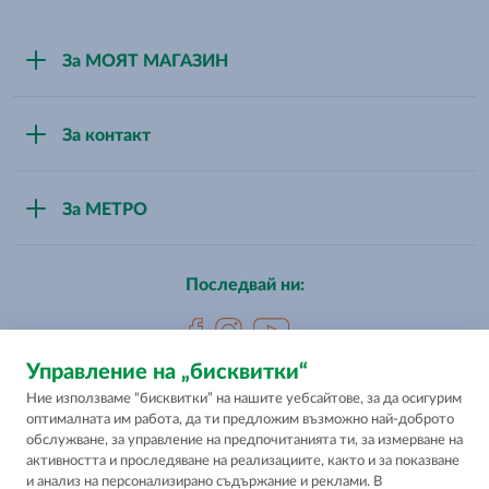
За МОЯТ МАГАЗИН
За нас
За контакт
Стани партньор
Свържи се с нас
За МЕТРО
Магазини
За МЕТРО България
Последвай ни:
Управление на „бисквитки“
Ние използваме “бисквитки” на нашите уебсайтове, за да осигурим
Цените са промоционални максимални в евро и лева и с
оптималната им работа, да ти предложим възможно най-доброто
включен ДДС. Цените са препоръчителни и важат само за
обслужване, за управление на предпочитанията ти, за измерване на
обновените обекти МОЯТ МАГАЗИН, посочени в секция
активността и проследяване на реализациите, както и за показване
"Магазини". Търговците от мрежата МОЯТ МАГАЗИН сами
и анализ на персонализирано съдържание и реклами. В
определят своята продажна цена, която не може да бъде по-