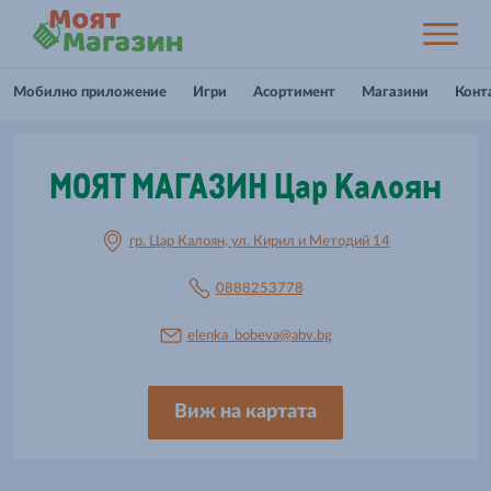
Мобилно приложение
Игри
Асортимент
Магазини
Конт
МОЯТ МАГАЗИН Цар Калоян
гр. Цар Калоян, ул. Кирил и Методий 14
0888253778
elenka_bobeva@abv.bg
Виж на картата